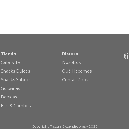
Tienda
Ristora
t
Café & Té
Nosotros
Snacks Dulces
Qué Hacemos
Snacks Salados
Contactános
Golosinas
Bebidas
Kits & Combos
Copyright Ristora Expendedoras - 2026