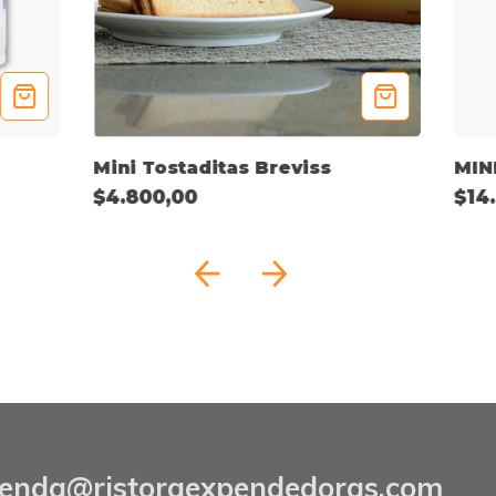
Mini Tostaditas Breviss
MIN
$4.800,00
$14
ienda@ristoraexpendedoras.com