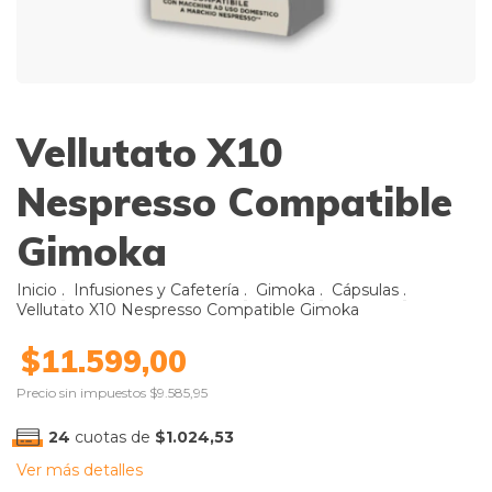
Vellutato X10
Nespresso Compatible
Gimoka
Inicio
.
Infusiones y Cafetería
.
Gimoka
.
Cápsulas
.
Vellutato X10 Nespresso Compatible Gimoka
$11.599,00
Precio sin impuestos
$9.585,95
24
cuotas de
$1.024,53
Ver más detalles