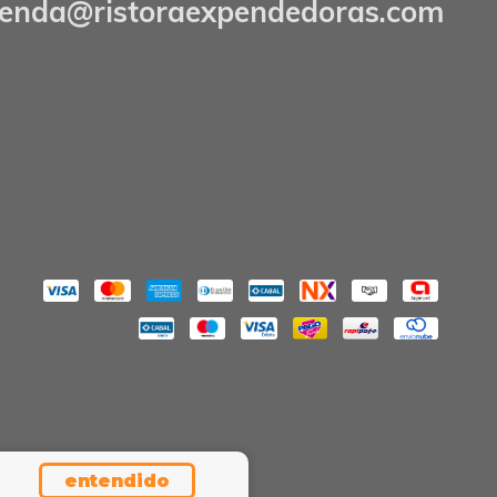
ienda@ristoraexpendedoras.com
entendido