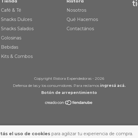
Tienda
Ristora
t
Café & Té
Nosotros
Snacks Dulces
Qué Hacemos
Snacks Salados
Contactános
Golosinas
Bebidas
Kits & Combos
Copyright Ristora Expendedoras - 2026
Defensa de las y los consumidores. Para reclamos
ingresá acá.
Botón de arrepentimiento
tás el uso de cookies
para agilizar tu experiencia de compra.