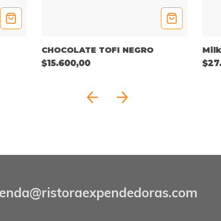
CHOCOLATE TOFI NEGRO
Mil
$15.600,00
$27
ienda@ristoraexpendedoras.com