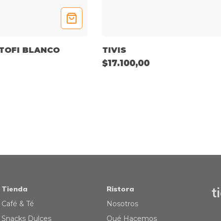
TOFI BLANCO
TIVIS
$17.100,00
Tienda
Ristora
t
Café & Té
Nosotros
Snacks Dulces
Qué Hacemos