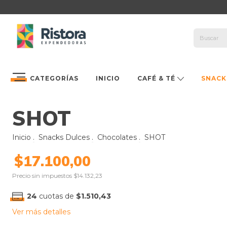
CATEGORÍAS
INICIO
CAFÉ & TÉ
SNACK
SHOT
Inicio
.
Snacks Dulces
.
Chocolates
.
SHOT
$17.100,00
Precio sin impuestos
$14.132,23
24
cuotas de
$1.510,43
Ver más detalles